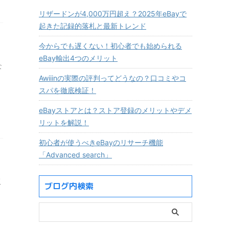
リザードンが4,000万円超え？2025年eBayで
起きた記録的落札と最新トレンド
今からでも遅くない！初心者でも始められる
eBay輸出4つのメリット
な
Awiiinの実際の評判ってどうなの？口コミやコ
スパを徹底検証！
eBayストアとは？ストア登録のメリットやデメ
リットを解説！
初心者が使うべきeBayのリサーチ機能
「Advanced search」
販
ブログ内検索