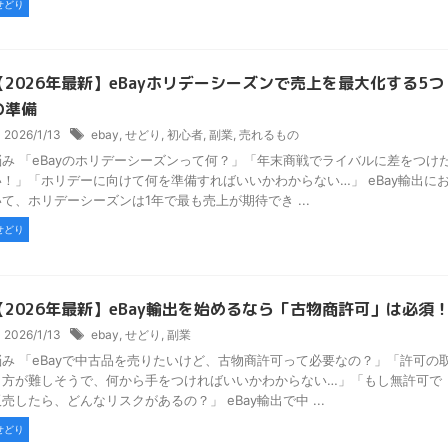
せどり
【2026年最新】eBayホリデーシーズンで売上を最大化する5つ
の準備
2026/1/13
ebay
,
せどり
,
初心者
,
副業
,
売れるもの
悩み 「eBayのホリデーシーズンって何？」「年末商戦でライバルに差をつけ
い！」「ホリデーに向けて何を準備すればいいかわからない…」 eBay輸出に
いて、ホリデーシーズンは1年で最も売上が期待でき ...
せどり
【2026年最新】eBay輸出を始めるなら「古物商許可」は必須
2026/1/13
ebay
,
せどり
,
副業
悩み 「eBayで中古品を売りたいけど、古物商許可って必要なの？」「許可の
り方が難しそうで、何から手をつければいいかわからない…」「もし無許可で
売したら、どんなリスクがあるの？」 eBay輸出で中 ...
せどり