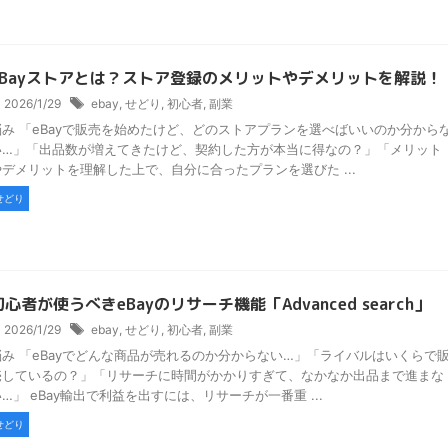
eBayストアとは？ストア登録のメリットやデメリットを解説！
2026/1/29
ebay
,
せどり
,
初心者
,
副業
悩み 「eBayで販売を始めたけど、どのストアプランを選べばいいのか分から
い…」「出品数が増えてきたけど、契約した方が本当に得なの？」「メリット
やデメリットを理解した上で、自分に合ったプランを選びた ...
せどり
初心者が使うべきeBayのリサーチ機能「Advanced search」
2026/1/29
ebay
,
せどり
,
初心者
,
副業
悩み 「eBayでどんな商品が売れるのか分からない…」「ライバルはいくらで
売しているの？」「リサーチに時間がかかりすぎて、なかなか出品まで進まな
…」 eBay輸出で利益を出すには、リサーチが一番重 ...
せどり