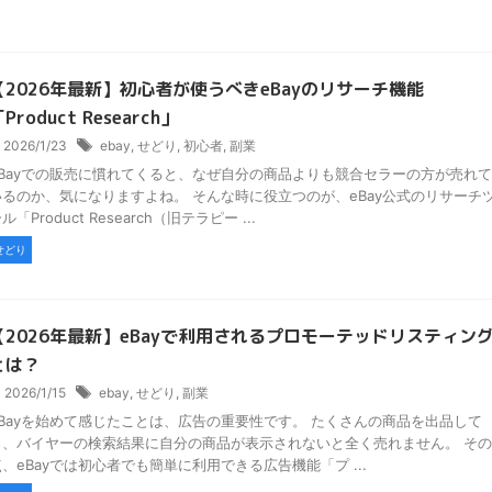
【2026年最新】初心者が使うべきeBayのリサーチ機能
Product Research」
2026/1/23
ebay
,
せどり
,
初心者
,
副業
eBayでの販売に慣れてくると、なぜ自分の商品よりも競合セラーの方が売れて
いるのか、気になりますよね。 そんな時に役立つのが、eBay公式のリサーチ
ル「Product Research（旧テラピー ...
せどり
【2026年最新】eBayで利用されるプロモーテッドリスティン
とは？
2026/1/15
ebay
,
せどり
,
副業
eBayを始めて感じたことは、広告の重要性です。 たくさんの商品を出品して
も、バイヤーの検索結果に自分の商品が表示されないと全く売れません。 その
点、eBayでは初心者でも簡単に利用できる広告機能「プ ...