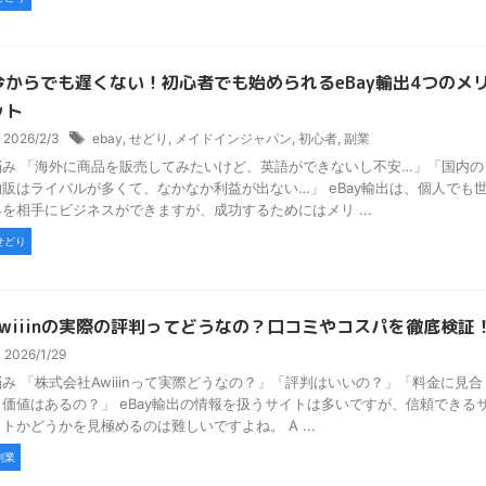
今からでも遅くない！初心者でも始められるeBay輸出4つのメ
ット
2026/2/3
ebay
,
せどり
,
メイドインジャパン
,
初心者
,
副業
悩み 「海外に商品を販売してみたいけど、英語ができないし不安…」「国内の
物販はライバルが多くて、なかなか利益が出ない…」 eBay輸出は、個人でも
界を相手にビジネスができますが、成功するためにはメリ ...
せどり
Awiiinの実際の評判ってどうなの？口コミやコスパを徹底検証
2026/1/29
悩み 「株式会社Awiiinって実際どうなの？」「評判はいいの？」「料金に見合
う価値はあるの？」 eBay輸出の情報を扱うサイトは多いですが、信頼できる
イトかどうかを見極めるのは難しいですよね。 A ...
副業