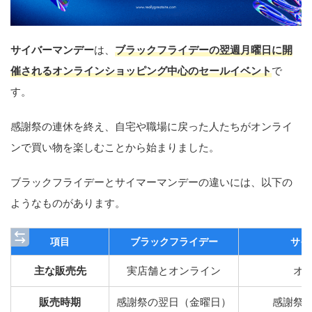
サイバーマンデー
は、
ブラックフライデーの翌週月曜日に開
催されるオンラインショッピング中心のセールイベント
で
す。
感謝祭の連休を終え、自宅や職場に戻った人たちがオンライ
ンで買い物を楽しむことから始まりました。
ブラックフライデーとサイマーマンデーの違いには、以下の
ようなものがあります。
項目
ブラックフライデー
サイ
主な販売先
実店舗とオンライン
オ
販売時期
感謝祭の翌日（金曜日）
感謝祭