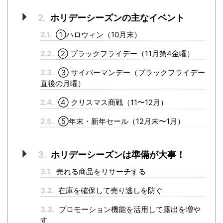
2.
ホリデーシーズンの主なイベント
2.1.
①ハロウィン（10月末）
2.2.
② ブラックフライデー（11月第4金曜）
2.3.
③ サイバーマンデー（ブラックフライデー
直後の月曜）
2.4.
④ クリスマス商戦（11〜12月）
2.5.
⑤年末・新年セール（12月末〜1月）
3.
ホリデーシーズンは準備が大事！
3.1.
売れる商品をリサーチする
3.2.
在庫を確保して売り逃しを防ぐ
3.3.
プロモーション機能を活用して露出を増や
す