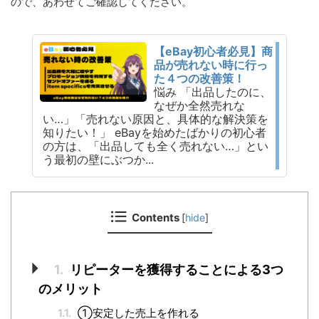
ので、あわせてご確認してください。
【eBay初心者必見】商
品が売れない時に行っ
た４つの改善策！
悩み 「出品したのに、
なぜか全然売れな
い…」「売れない原因と、具体的な解決策を
知りたい！」 eBayを始めたばかりの初心者
の方は、「出品しても全く売れない…」とい
う最初の壁にぶつか...
Contents
[
hide
]
1.
リピーターを獲得することによる3つ
のメリット
1.1.
①安定した売上を作れる