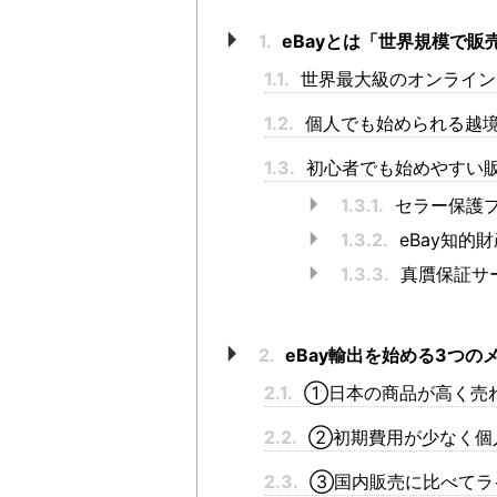
1.
eBayとは「世界規模で販
1.1.
世界最大級のオンライン
1.2.
個人でも始められる越境
1.3.
初心者でも始めやすい
1.3.1.
セラー保護
1.3.2.
eBay知的
1.3.3.
真贋保証サ
2.
eBay輸出を始める3つの
2.1.
①日本の商品が高く売
2.2.
②初期費用が少なく個
2.3.
③国内販売に比べてラ