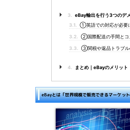
3.
eBay輸出を行う3つのデ
3.1.
①英語での対応が必要
3.2.
②国際配送の手間とコ
3.3.
③関税や返品トラブル
4.
まとめ｜eBayのメリッ
eBayとは「世界規模で販売できるマーケッ